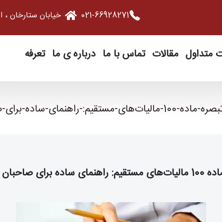
021-66928271
خیابان ستارخان ، ایستگاه دریان 
ت متداول
مقالات
تماس با ما
درباره ی ما
تعرفه
ره-ماده-100-مالیات‌های-مستقیم:-راهنمای-ساده-برای-صاحبان-مشاغل
ی ساده برای صاحبان مشاغل