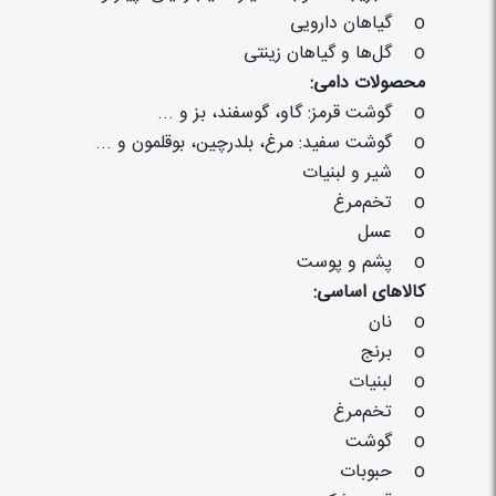
o گیاهان دارویی
o گل‌ها و گیاهان زینتی
محصولات دامی:
o گوشت قرمز: گاو، گوسفند، بز و ...
o گوشت سفید: مرغ، بلدرچین، بوقلمون و ...
o شیر و لبنیات
o تخم‌مرغ
o عسل
o پشم و پوست
کالاهای اساسی:
o نان
o برنج
o لبنیات
o تخم‌مرغ
o گوشت
o حبوبات