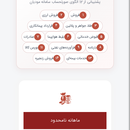
پشتیبانی از
12
الگوی صورتحساب سامانه مودیان
فروش
فروش ارزی
2
1
طلا، جواهر و پلاتین
قرارداد پیمانکاری
4
3
قبوض خدماتی
بلیط هواپیما
صادرات
7
6
5
بارنامه
فرآورده‌های نفتی
بورس کالا
11
9
8
خدمات بیمه‌ای
فروش زنجیره
14
13
ماهانه نامحدود